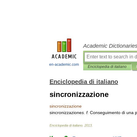
Academic Dictionarie
en-academic.com
Enciclopedia di italiano
Enciclopedia di italiano
sincronizzazione
sincronizzazione
sincronizzazione
s
.
f
.
Conseguimento
di
una
p
Enciclopedia
di
italiano
.
2013
.