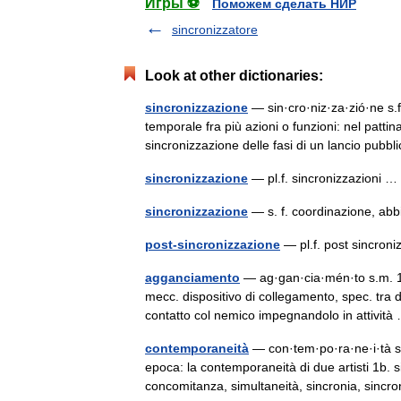
Игры ⚽
Поможем сделать НИР
sincronizzatore
Look at other dictionaries:
sincronizzazione
— sin·cro·niz·za·zió·ne s.
temporale fra più azioni o funzioni: nel patt
sincronizzazione delle fasi di un lancio pub
sincronizzazione
— pl.f. sincronizzazioni
sincronizzazione
— s. f. coordinazione, a
post-sincronizzazione
— pl.f. post sincro
agganciamento
— ag·gan·cia·mén·to s.m. 1. 
mecc. dispositivo di collegamento, spec. tra d
contatto col nemico impegnandolo in attivi
contemporaneità
— con·tem·po·ra·ne·i·tà s.
epoca: la contemporaneità di due artisti 1b. 
concomitanza, simultaneità, sincronia, si