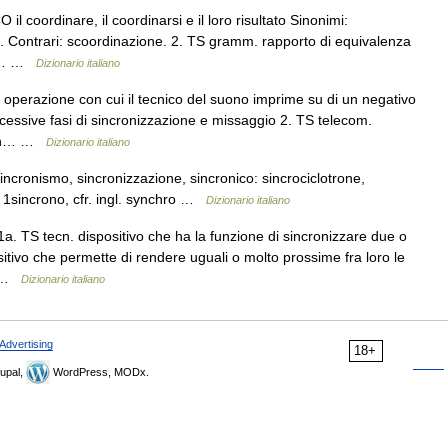
 il coordinare, il coordinarsi e il loro risultato Sinonimi:
. Contrari: scoordinazione. 2. TS gramm. rapporto di equivalenza
i o… …
Dizionario italiano
operazione con cui il tecnico del suono imprime su di un negativo
ccessive fasi di sincronizzazione e missaggio 2. TS telecom.
a in… …
Dizionario italiano
 sincronismo, sincronizzazione, sincronico: sincrociclotrone,
da 1sincrono, cfr. ingl. synchro …
Dizionario italiano
1a. TS tecn. dispositivo che ha la funzione di sincronizzare due o
tivo che permette di rendere uguali o molto prossime fra loro le
n… …
Dizionario italiano
Advertising
18+
upal,
WordPress, MODx.