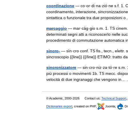
coordinazione
— co·or·di·na·zió·ne s.f. 1. CO
coordinamento, interazione, sincronizzazione
sintattica o funzionale tra due proposizion
marcaggio
— mar·càg·gio s.m. 1. TS cinem. 
determinati segni atti a riconoscerlo nelle su
procedimento di commutazione automatic
sincro-
— sìn·cro conf. TS fis., tecn., elettr.
sincroscopio {{line}} {{/line}} ETIMO: tratto 
sincronizzatore
— sin·cro·niz·za·tó·re s.m. 
più processi o movimenti 1b. TS mecc. disposi
velocità di due ingranaggi che vengono i
© Academic, 2000-2026
Contact us:
Technical Support
,
Dictionaries export
, created on PHP,
Joomla,
Dr