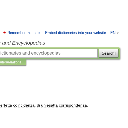
Remember this site
Embed dictionaries into your website
EN
s and Encyclopedias
Search!
Interpretations
erfetta
coincidenza
,
di
un
'
esatta
corrispondenza
.