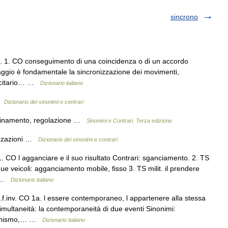
sincrono
f. 1. CO conseguimento di una coincidenza o di un accordo
inaggio è fondamentale la sincronizzazione dei movimenti,
blicitario… …
Dizionario italiano
 …
Dizionario dei sinonimi e contrari
bbinamento, regolazione …
Sinonimi e Contrari. Terza edizione
nizzazioni …
Dizionario dei sinonimi e contrari
CO l agganciare e il suo risultato Contrari: sganciamento. 2. TS
ue veicoli: agganciamento mobile, fisso 3. TS milit. il prendere
tà …
Dizionario italiano
f.inv. CO 1a. l essere contemporaneo, l appartenere alla stessa
simultaneità: la contemporaneità di due eventi Sinonimi:
ncronismo,… …
Dizionario italiano